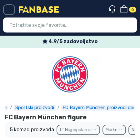
0
Menü
4.9/5 zadovoljstvo
Ulazak
Registracija
Najnovije proizvodi
Akcija
Ekspresna dostava
ase
Sportski proizvodi
FC Bayern München proizvodi darov
Prednarudžbe
FC Bayern München figure
Outlet proizvodi
5
komad proizvoda
Najpopularniji
Marke
Ne