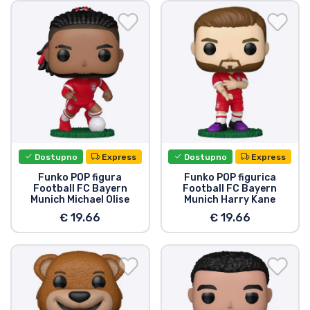
Dostava i plaćanje
TV serija proizvodi
Film proizvodi
Crtani proizvodi
Dostupno
Express
Dostupno
Express
Anime proizvodi
Funko POP figura
Funko POP figurica
Football FC Bayern
Football FC Bayern
Munich Michael Olise
Munich Harry Kane
Gamer proizvodi
€ 19.66
€ 19.66
Sportski proizvodi
Glazbeni proizvodi