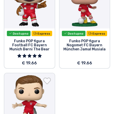
Vrste proizvoda
Marke
Dostupno
Express
Dostupno
Express
Funko POP figura
Funko POP figura
Football FC Bayern
Nogomet FC Bayern
Munich Berni The Bear
München Jamal Musiala
€ 19.66
€ 19.66