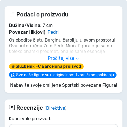
Podaci o proizvodu
Dužina/Visina:
7 cm
Povezani lik(ovi)
:
Pedri
Oslobodite čistu Barçinu čaroliju u svom prostoru!
Ova autentična 7cm Pedri Minix figura nije samo
kolekcionarski predmet; ona je sama esencija
Zlatnog dečka s Camp Noua, spremna diktirati igru
Pročitaj više
s vaše police. Osjetite elektrizirajući duh maestra
© Službenik FC Barcelona proizvod
sredine terena, motora Blaugrane. Nezaobilazno
blago za svakog pravog culéa, donoseći Pedrijevu
Sve naše figure su u originalnom tvorničkom pakiranju
neusporedivu viziju, svilenkastu kontrolu lopte i
Nabavite svoje omiljene Sportski povezane Figura!
pobjednički osmijeh ravno u vaš dom. Visca el
Barça! Nabavite svoju!
Recenzije
(
Direktiva
)
Kupci vole proizvod.