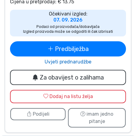
Cijena u pretprodaji: € 13.75
Vrste proizvoda
Očekivani izgled:
07. 09. 2026
Marke
Podaci od proizvođača/dobavljača
Izgled proizvoda može se odgoditi ili čak izbrisati
Predbilježba
Uvjeti prednarudžbe
Za obavijest o zalihama
Dodaj na listu želja
Podijeli
imam jedno
pitanje