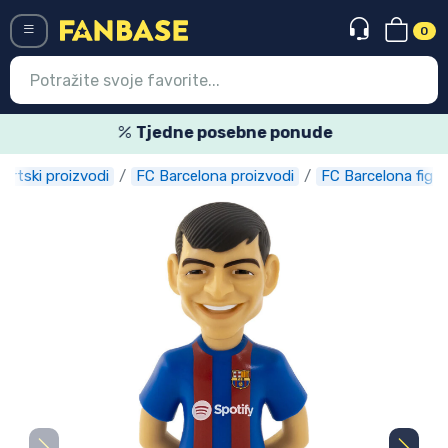
0
Menü
Tjedne posebne ponude
ortski proizvodi
FC Barcelona proizvodi
FC Barcelona figur
Ulazak
Registracija
Najnovije proizvodi
Akcija
Ekspresna dostava
Prednarudžbe
Outlet proizvodi