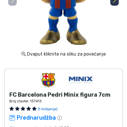
Dostava i plaćanje
TV serija proizvodi
Film proizvodi
Crtani proizvodi
Dvaput kliknite na sliku za povećanje
Anime proizvodi
Gamer proizvodi
FC Barcelona Pedri Minix figura 7cm
Sportski proizvodi
Broj stavke:
137413
(1 mišljenje)
Glazbeni proizvodi
Prednarudžba