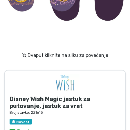
Dostava i plaćanje
TV serija proizvodi
Film proizvodi
Crtani proizvodi
Dvaput kliknite na sliku za povećanje
Anime proizvodi
Gamer proizvodi
Disney Wish Magic jastuk za
Sportski proizvodi
putovanje, jastuk za vrat
Broj stavke:
221615
Glazbeni proizvodi
Novost