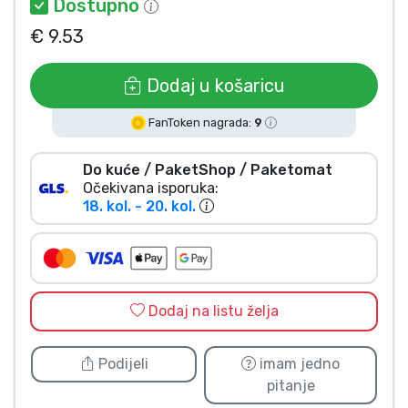
Dostupno
Vrste proizvoda
€ 9.53
Marke
Dodaj u košaricu
FanToken nagrada:
9
Do kuće / PaketShop / Paketomat
Očekivana isporuka:
18. kol. - 20. kol.
Dodaj na listu želja
Podijeli
imam jedno
pitanje