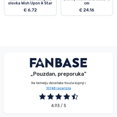
olovka Wish Upon A Star
cm
€ 6.72
€ 24.16
„Pouzdan, preporuka”
Na temelju desetaka tisuća kupnji i
10748 recenzija
4.93 / 5