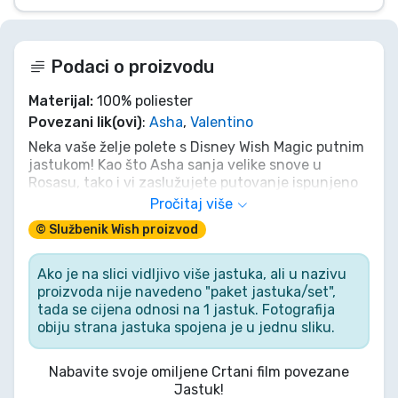
Podaci o proizvodu
Materijal:
100% poliester
Povezani lik(ovi)
:
Asha
,
Valentino
Neka vaše želje polete s Disney Wish Magic putnim
jastukom! Kao što Asha sanja velike snove u
Rosasu, tako i vi zaslužujete putovanje ispunjeno
udobnošću i magijom. Neka kozlić Valentino i
Pročitaj više
Zvjezdica budu vaši kozmički suputnici dok tonete
© Službenik Wish proizvod
u snove, bez obzira na neravnine na putu.
Prihvatite magiju u svakoj želji, čak i na najduljim
putovanjima!
Ako je na slici vidljivo više jastuka, ali u nazivu
proizvoda nije navedeno "paket jastuka/set",
tada se cijena odnosi na 1 jastuk. Fotografija
obiju strana jastuka spojena je u jednu sliku.
Nabavite svoje omiljene Crtani film povezane
Jastuk!