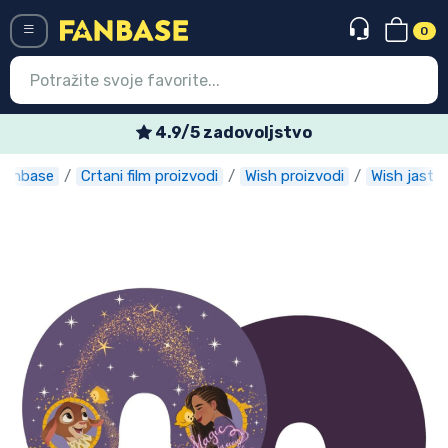
0
Menü
4.9/5 zadovoljstvo
Fanbase
Crtani film proizvodi
Wish proizvodi
Wish jastuc
Ulazak
Registracija
Najnovije proizvodi
Akcija
Ekspresna dostava
Prednarudžbe
Outlet proizvodi