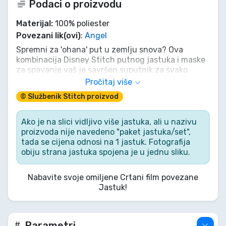
Podaci o proizvodu
Materijal:
100% poliester
Povezani lik(ovi)
:
Angel
Spremni za 'ohana' put u zemlju snova? Ova
kombinacija Disney Stitch putnog jastuka i maske
za spavanje vaš je savršen suputnik za svako
međuzvjezdano putovanje ili samo ugodnu noć
Pročitaj više
kod kuće. Stitch (ili bolje rečeno, Angel!) održat će
© Službenik Stitch proizvod
vas udobnima i vaš san neometanim, bez obzira
borite li se protiv Gantua ili samo uživate u mirnom
trenutku. To je više od samog jastuka; to je zagrljaj
Ako je na slici vidljivo više jastuka, ali u nazivu
vašeg omiljenog eksperimenta!
proizvoda nije navedeno "paket jastuka/set",
tada se cijena odnosi na 1 jastuk. Fotografija
obiju strana jastuka spojena je u jednu sliku.
Nabavite svoje omiljene Crtani film povezane
Jastuk!
Parametri