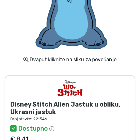
Dostava i plaćanje
TV serija proizvodi
Film proizvodi
Crtani proizvodi
Dvaput kliknite na sliku za povećanje
Anime proizvodi
Gamer proizvodi
Disney Stitch Alien Jastuk u obliku,
Sportski proizvodi
Ukrasni jastuk
Broj stavke:
221546
Glazbeni proizvodi
Dostupno
€ 8.41