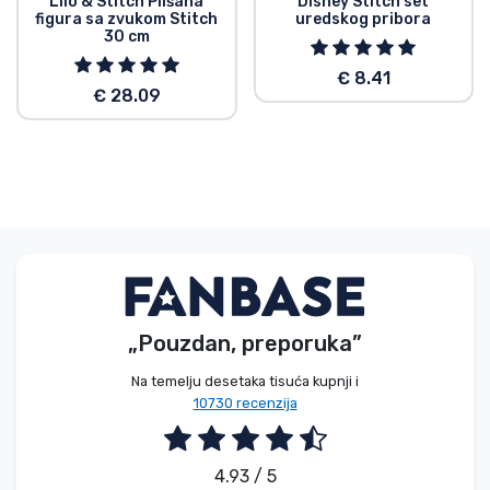
Lilo & Stitch Plišana
Disney Stitch set
figura sa zvukom Stitch
uredskog pribora
30 cm
€ 8.41
€ 28.09
„Pouzdan, preporuka”
Na temelju desetaka tisuća kupnji i
10730 recenzija
4.93 / 5