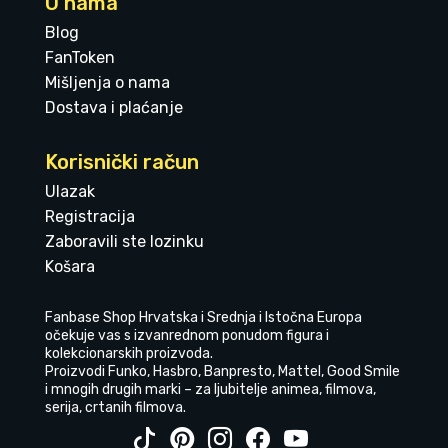
O nama
Blog
FanToken
Mišljenja o nama
Dostava i plaćanje
Korisnički račun
Ulazak
Registracija
Zaboravili ste lozinku
Košara
Fanbase Shop Hrvatska i Srednja i Istočna Europa
očekuje vas s izvanrednom ponudom figura i
kolekcionarskih proizvoda.
Proizvodi Funko, Hasbro, Banpresto, Mattel, Good Smile
i mnogih drugih marki – za ljubitelje animea, filmova,
serija, crtanih filmova.