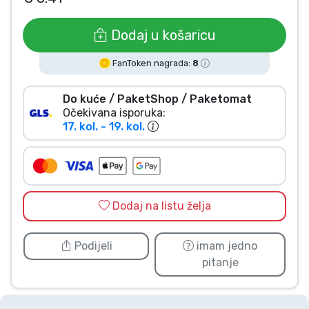
Vrste proizvoda
Dodaj u košaricu
Marke
FanToken nagrada:
8
Do kuće / PaketShop / Paketomat
Očekivana isporuka:
17. kol. - 19. kol.
Dodaj na listu želja
Podijeli
imam jedno
pitanje