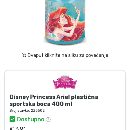
Dostava i plaćanje
TV serija proizvodi
Film proizvodi
Crtani proizvodi
Dvaput kliknite na sliku za povećanje
Anime proizvodi
Gamer proizvodi
Disney Princess Ariel plastična
Sportski proizvodi
sportska boca 400 ml
Broj stavke:
223502
Glazbeni proizvodi
Dostupno
€ 3.91