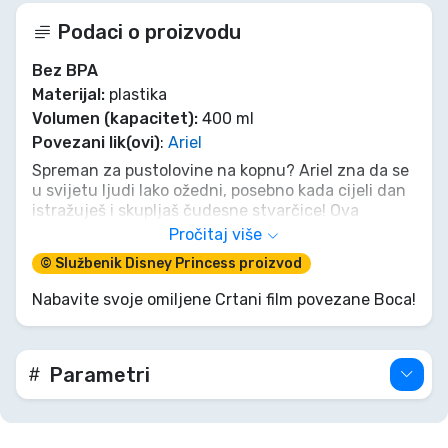
Podaci o proizvodu
Bez BPA
Materijal:
plastika
Volumen (kapacitet):
400 ml
Povezani lik(ovi)
:
Ariel
Spreman za pustolovine na kopnu? Ariel zna da se
u svijetu ljudi lako ožedni, posebno kada cijeli dan
istražuješ i skupljaš čudesne stvarčice! Ova
sportska boca od 400 ml u morsko plavoj boji
Pročitaj više
savršen je pratitelj za školu ili igru. Lagana je,
© Službenik Disney Princess proizvod
izdržljiva i donosi čaroliju oceana kamo god
krenula. Ne dopusti da ti ponestane glasa dok
Nabavite svoje omiljene Crtani film povezane Boca!
pjevaš svoje omiljene pjesme – ostani hidrirana uz
najdražu morsku sirenu!
Parametri