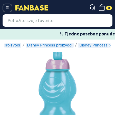
0
Menü
Tjedne posebne ponude
lm proizvodi
Disney Princess proizvodi
Disney Princess bo
Ulazak
Registracija
Najnovije proizvodi
Akcija
Ekspresna dostava
Prednarudžbe
Outlet proizvodi