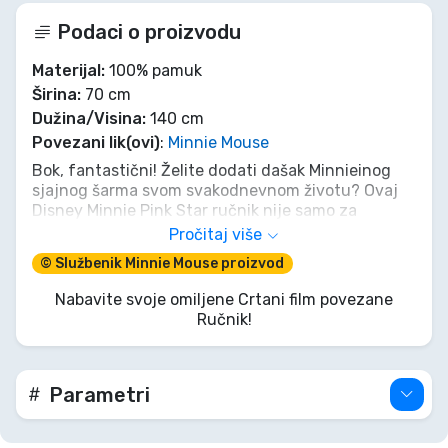
Podaci o proizvodu
Materijal:
100% pamuk
Širina:
70 cm
Dužina/Visina:
140 cm
Povezani lik(ovi)
:
Minnie Mouse
Bok, fantastični! Želite dodati dašak Minnieinog
sjajnog šarma svom svakodnevnom životu? Ovaj
Disney Minnie Pink Star ručnik nije samo za
sušenje; to je zagrljaj vaše omiljene prijateljice
Pročitaj više
nakon svake vodene avanture. Mekan, živahan i
© Službenik Minnie Mouse proizvod
apsolutno divan – to je praktično crveni tepih za
vašu kožu. Pripremite se da blistate i sjajite, baš
Nabavite svoje omiljene Crtani film povezane
kao Minnie!
Ručnik!
Parametri