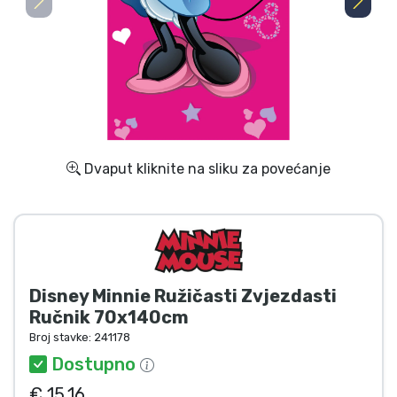
Dostava i plaćanje
TV serija proizvodi
Film proizvodi
Crtani proizvodi
Dvaput kliknite na sliku za povećanje
Anime proizvodi
Gamer proizvodi
Disney Minnie Ružičasti Zvjezdasti
Sportski proizvodi
Ručnik 70x140cm
Broj stavke:
241178
Glazbeni proizvodi
Dostupno
€ 15.16