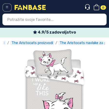
0
Menü
4.9/5 zadovoljstvo
vodi
The Aristocats proizvodi
The Aristocats navlake za po
Ulazak
Registracija
Najnovije proizvodi
Akcija
Ekspresna dostava
Prednarudžbe
Outlet proizvodi