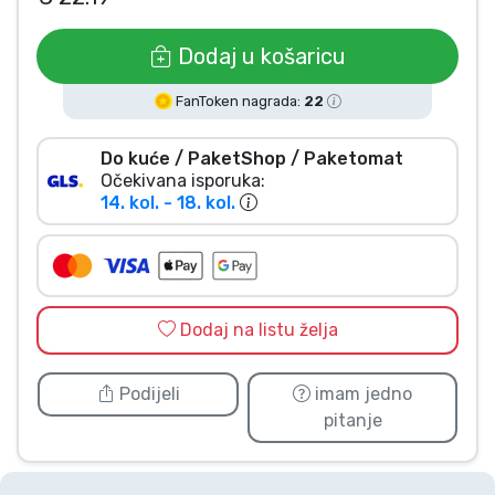
Vrste proizvoda
Dodaj u košaricu
Marke
FanToken nagrada:
22
Do kuće / PaketShop / Paketomat
Očekivana isporuka:
14. kol. - 18. kol.
Dodaj na listu želja
Podijeli
imam jedno
pitanje