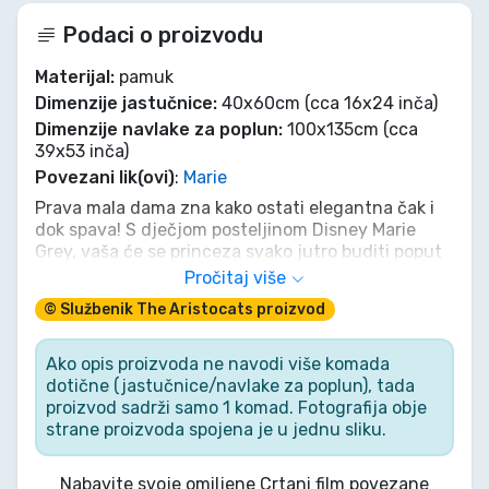
Podaci o proizvodu
Materijal:
pamuk
Dimenzije jastučnice:
40x60cm (cca 16x24 inča)
Dimenzije navlake za poplun:
100x135cm (cca
39x53 inča)
Povezani lik(ovi)
:
Marie
Prava mala dama zna kako ostati elegantna čak i
dok spava! S dječjom posteljinom Disney Marie
Grey, vaša će se princeza svako jutro buditi poput
prave aristomace. Šarmantna maca Marie sa
Pročitaj više
svojom ružičastom mašnom i natpisom 'I woke up
© Službenik The Aristocats proizvod
like this' donosi pariški šik i nevjerojatnu mekoću u
svaku dječju sobu. Ova nježna posteljina idealna je
za slatke snove u vrtiću ili kod kuće. Jer elegantan
Ako opis proizvoda ne navodi više komada
odmor i kraljevski snovi nemaju cijenu!
dotične (jastučnice/navlake za poplun), tada
proizvod sadrži samo 1 komad. Fotografija obje
strane proizvoda spojena je u jednu sliku.
Nabavite svoje omiljene Crtani film povezane