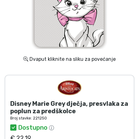
Dostava i plaćanje
TV serija proizvodi
Film proizvodi
Crtani proizvodi
Dvaput kliknite na sliku za povećanje
Anime proizvodi
Gamer proizvodi
Disney Marie Grey dječja, presvlaka za
Sportski proizvodi
poplun za predškolce
Broj stavke:
221250
Glazbeni proizvodi
Dostupno
€ 22.19