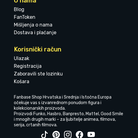
O nama
Blog
FanToken
Mišljenja o nama
Dostava i plaćanje
Korisnički račun
Ulazak
Registracija
Zaboravili ste lozinku
Košara
Fanbase Shop Hrvatska i Srednja i Istočna Europa
očekuje vas s izvanrednom ponudom figura i
kolekcionarskih proizvoda.
Proizvodi Funko, Hasbro, Banpresto, Mattel, Good Smile
i mnogih drugih marki – za ljubitelje animea, filmova,
serija, crtanih filmova.