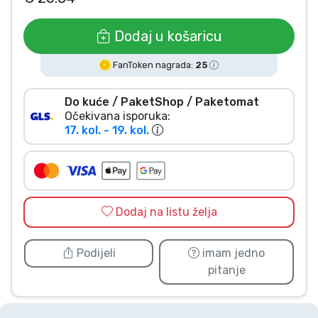
Vrste proizvoda
Dodaj u košaricu
Marke
FanToken nagrada:
25
Do kuće / PaketShop / Paketomat
Očekivana isporuka:
17. kol. - 19. kol.
Dodaj na listu želja
Podijeli
imam jedno
pitanje