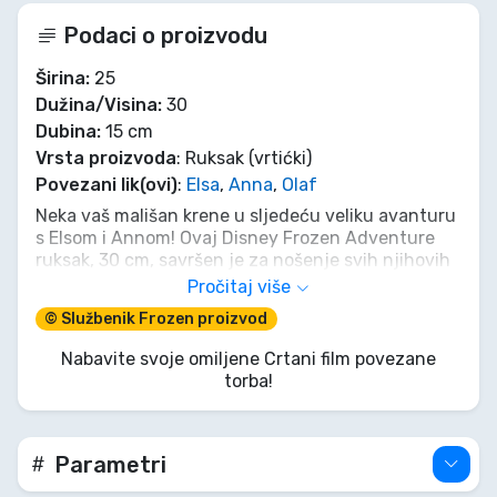
Podaci o proizvodu
Širina:
25
Dužina/Visina:
30
Dubina:
15 cm
Vrsta proizvoda
: Ruksak (vrtićki)
Povezani lik(ovi)
:
Elsa
,
Anna
,
Olaf
Neka vaš mališan krene u sljedeću veliku avanturu
s Elsom i Annom! Ovaj Disney Frozen Adventure
ruksak, 30 cm, savršen je za nošenje svih njihovih
blaga, od čarobnih ledenih kristala do ukusnih
Pročitaj više
grickalica. Uz sestre pored sebe, svaki dan postaje
© Službenik Frozen proizvod
uzbudljivo putovanje u nepoznato. Vjerujte u
avanturu, baš kao i one!
Nabavite svoje omiljene Crtani film povezane
torba!
Parametri