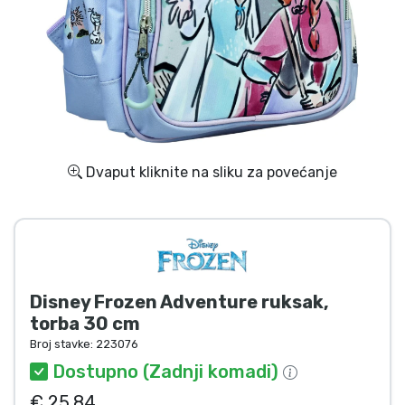
Dostava i plaćanje
TV serija proizvodi
Film proizvodi
Crtani proizvodi
Dvaput kliknite na sliku za povećanje
Anime proizvodi
Gamer proizvodi
Disney Frozen Adventure ruksak,
Sportski proizvodi
torba 30 cm
Broj stavke:
223076
Glazbeni proizvodi
Dostupno (Zadnji komadi)
€ 25.84