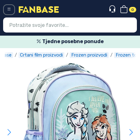
0
Menü
Tjedne posebne ponude
nbase
Crtani film proizvodi
Frozen proizvodi
Frozen tor
Ulazak
Registracija
Najnovije proizvodi
Akcija
Ekspresna dostava
Prednarudžbe
Outlet proizvodi