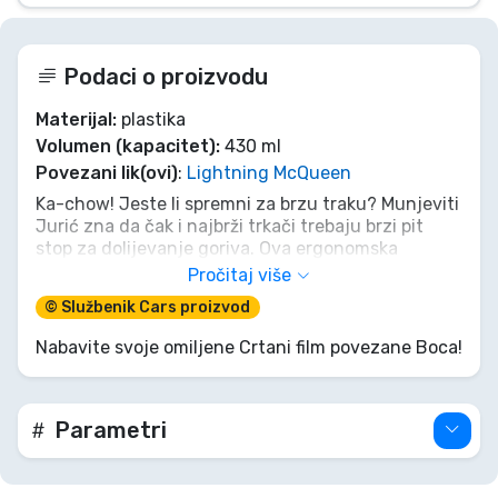
Podaci o proizvodu
Materijal:
plastika
Volumen (kapacitet):
430 ml
Povezani lik(ovi)
:
Lightning McQueen
Ka-chow! Jeste li spremni za brzu traku? Munjeviti
Jurić zna da čak i najbrži trkači trebaju brzi pit
stop za dolijevanje goriva. Ova ergonomska
sportska boca Disney Cars od 430 ml
Pročitaj više
aerodinamična je poput pravog trkaćeg automobila
© Službenik Cars proizvod
i savršeno pristaje u ruke malih prvaka. Bilo da se
radi o školskom krugu ili Velikoj nagradi na
Nabavite svoje omiljene Crtani film povezane Boca!
igralištu, praktični sportski čep osigurava da se ne
izgubi ni kap dragocjenog goriva. Napunite je,
sjednite za upravljač i pokažite svima tko je pravi
prvak staze!
Parametri