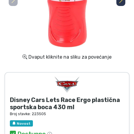
Dostava i plaćanje
TV serija proizvodi
Film proizvodi
Crtani proizvodi
Dvaput kliknite na sliku za povećanje
Anime proizvodi
Gamer proizvodi
Disney Cars Lets Race Ergo plastična
Sportski proizvodi
sportska boca 430 ml
Broj stavke:
223505
Glazbeni proizvodi
Novost
Dostupno