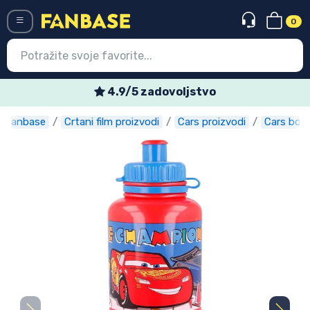
0
Menü
4.9/5 zadovoljstvo
Fanbase
Crtani film proizvodi
Cars proizvodi
Cars boc
Ulazak
Registracija
Najnovije proizvodi
Akcija
Ekspresna dostava
Prednarudžbe
Outlet proizvodi