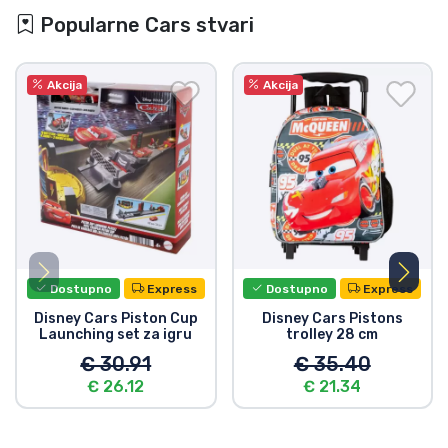
Popularne Cars stvari
Akcija
Akcija
Dostupno
Express
Dostupno
Express
Disney Cars Piston Cup
Disney Cars Pistons
Launching set za igru
trolley 28 cm
€ 30.91
€ 35.40
€ 26.12
€ 21.34