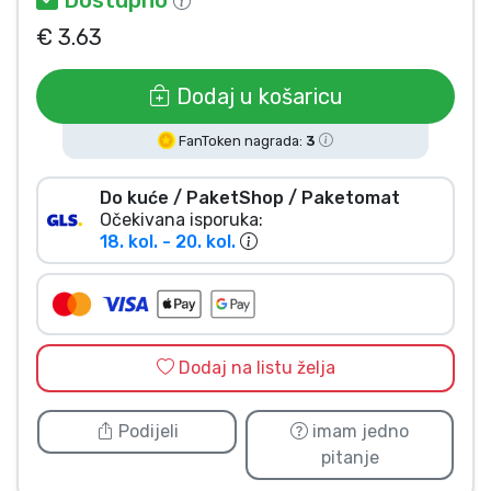
Vrste proizvoda
€ 3.63
Marke
Dodaj u košaricu
FanToken nagrada:
3
Do kuće / PaketShop / Paketomat
Očekivana isporuka:
18. kol. - 20. kol.
Dodaj na listu želja
Podijeli
imam jedno
pitanje