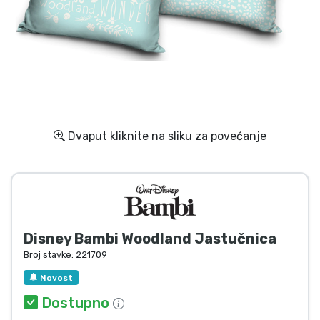
Dostava i plaćanje
TV serija proizvodi
Film proizvodi
Crtani proizvodi
Dvaput kliknite na sliku za povećanje
Anime proizvodi
Gamer proizvodi
Disney Bambi Woodland Jastučnica
Sportski proizvodi
Broj stavke:
221709
Novost
Glazbeni proizvodi
Dostupno