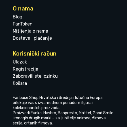
O nama
Blog
FanToken
Mišljenja o nama
Dostava i plaćanje
Korisnički račun
Ulazak
Registracija
Zaboravili ste lozinku
Košara
Fanbase Shop Hrvatska i Srednja i Istočna Europa
očekuje vas s izvanrednom ponudom figura i
kolekcionarskih proizvoda.
Proizvodi Funko, Hasbro, Banpresto, Mattel, Good Smile
i mnogih drugih marki – za ljubitelje animea, filmova,
serija, crtanih filmova.