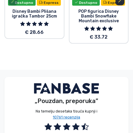
Dostupno
Express
Dostupno
Express
Disney Bambi Plišana
POP figurica Disney
igračka Tambor 25cm
Bambi Snowflake
Mountain exclusive
€ 28.66
€ 33.72
„Pouzdan, preporuka”
Na temelju desetaka tisuća kupnji i
10761 recenzija