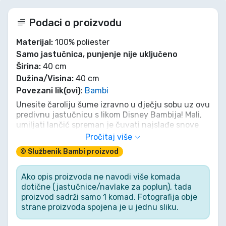
Podaci o proizvodu
Materijal:
100% poliester
Samo jastučnica, punjenje nije uključeno
Širina:
40 cm
Dužina/Visina:
40 cm
Povezani lik(ovi)
:
Bambi
Unesite čaroliju šume izravno u dječju sobu uz ovu
predivnu jastučnicu s likom Disney Bambija! Mali,
umiljati lančić spreman je čuvati najslađe snove
na ovoj mekanoj, pastelno plavoj jastučnici.
Pročitaj više
Zahvaljujući dvostranom dizajnu „Woodland
© Službenik Bambi proizvod
Wonder”, izgled kreveta možete promijeniti u
trenu: s jedne strane vas čeka znatiželjni Bambi, a
s druge razigrani točkasti uzorak. Stvorite ugodan
Ako opis proizvoda ne navodi više komada
šumski kutak za svoje mališane i dopustite da
dotične (jastučnice/navlake za poplun), tada
klasična Disneyjeva čarolija svaku večer pretvori u
proizvod sadrži samo 1 komad. Fotografija obje
miran san.
strane proizvoda spojena je u jednu sliku.