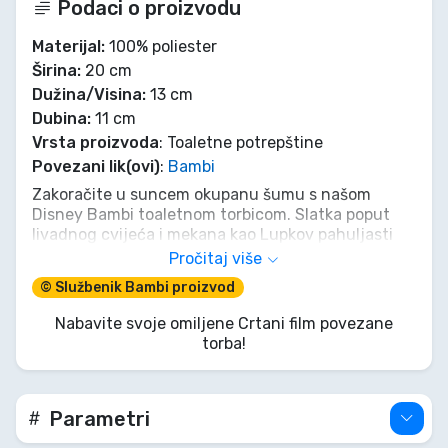
Podaci o proizvodu
Materijal:
100% poliester
Širina:
20 cm
Dužina/Visina:
13 cm
Dubina:
11 cm
Vrsta proizvoda
: Toaletne potrepštine
Povezani lik(ovi)
:
Bambi
Zakoračite u suncem okupanu šumu s našom
Disney Bambi toaletnom torbicom. Slatka poput
livadnog cvijeća i mekana kao Lupkov pahuljasti
repić (taj preslatki pompon!), savršeno je malo
Pročitaj više
skrovište za vaše potrepštine. Neka vas Bambijev
© Službenik Bambi proizvod
nježan pogled i nevini šarm prate, unoseći dašak
šumske čarolije u vaš dan. Ako se osjećate pomalo
Nabavite svoje omiljene Crtani film povezane
'zaljubljeno' zbog njezine slatkoće, potpuno
torba!
razumijemo. Jednostavno je jelen-stveno ljupka!
Parametri