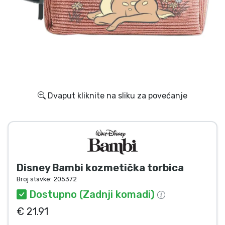
Dostava i plaćanje
TV serija proizvodi
Film proizvodi
Crtani proizvodi
Dvaput kliknite na sliku za povećanje
Anime proizvodi
Gamer proizvodi
Disney Bambi kozmetička torbica
Sportski proizvodi
Broj stavke:
205372
Dostupno (Zadnji komadi)
Glazbeni proizvodi
€ 21.91