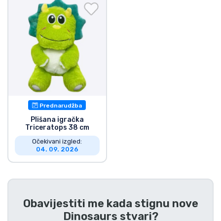
Dostava i plaćanje
TV serija proizvodi
Film proizvodi
Crtani proizvodi
Prednarudžba
Anime proizvodi
Plišana igračka
Triceratops 38 cm
Očekivani izgled:
Gamer proizvodi
04. 09. 2026
Sportski proizvodi
Glazbeni proizvodi
Obavijestiti me kada stignu nove
Dinosaurs stvari
?