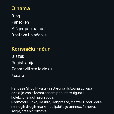
O nama
Blog
FanToken
Mišljenja o nama
Dostava i plaćanje
Korisnički račun
Ulazak
Registracija
Zaboravili ste lozinku
Košara
Fanbase Shop Hrvatska i Srednja i Istočna Europa
očekuje vas s izvanrednom ponudom figura i
kolekcionarskih proizvoda.
Proizvodi Funko, Hasbro, Banpresto, Mattel, Good Smile
i mnogih drugih marki – za ljubitelje animea, filmova,
serija, crtanih filmova.