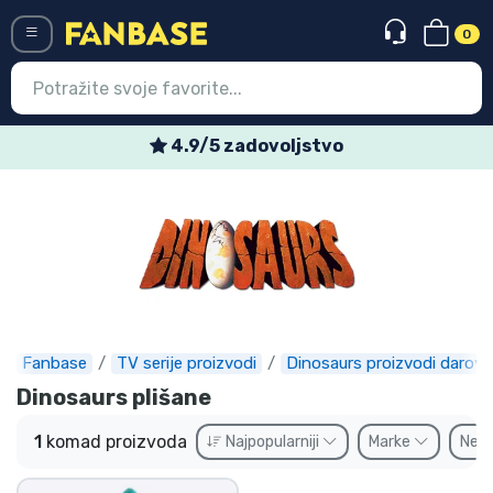
0
Menü
4.9/5 zadovoljstvo
Ulazak
Registracija
Najnovije proizvodi
Akcija
Ekspresna dostava
Fanbase
TV serije proizvodi
Dinosaurs proizvodi darovi
Dinosaurs plišane
Prednarudžbe
1
komad proizvoda
Najpopularniji
Marke
Ne
Outlet proizvodi