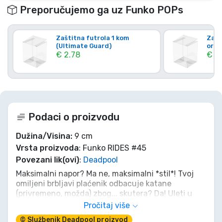
Preporučujemo ga uz Funko POPs
Zaštitna futrola 1 kom
Zašt
(Ultimate Guard)
orig
€ 2.78
€ 4.
Podaci o proizvodu
Dužina/Visina:
9 cm
Vrsta proizvoda
: Funko RIDES #45
Povezani lik(ovi)
:
Deadpool
Maksimalni napor? Ma ne, maksimalni *stil*! Tvoj
omiljeni brbljavi plaćenik odbacuje katane
(privremeno, možda) zbog... skutera? Da! Uleti u
kaos s ovom Deadpool POP! Ride figurom. Savršena
Pročitaj više
je za nabavku chimichanga, živciranje Cablea ili
© Službenik Deadpool proizvod