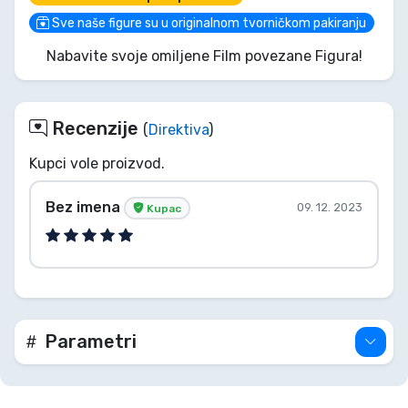
samo da izgleda smiješno cool na tvojoj polici. Ova
bobble-head ljepotica spremna je za vožnju (i
Sve naše figure su u originalnom tvorničkom pakiranju
vjerojatno će probiti četvrti zid na tvojoj vitrini).
Nabavite svoje omiljene Film povezane Figura!
Nabavi je prije nego Wade opet odjuri!
Recenzije
(
Direktiva
)
Kupci vole proizvod.
Bez imena
09. 12. 2023
Kupac
Parametri