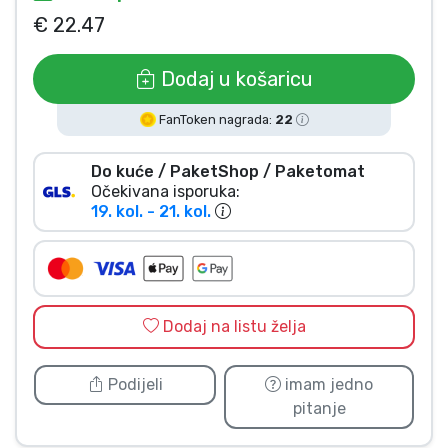
€ 22.47
Vrste proizvoda
Dodaj u košaricu
Marke
FanToken nagrada:
22
Do kuće / PaketShop / Paketomat
Očekivana isporuka:
19. kol. - 21. kol.
Dodaj na listu želja
Podijeli
imam jedno
pitanje