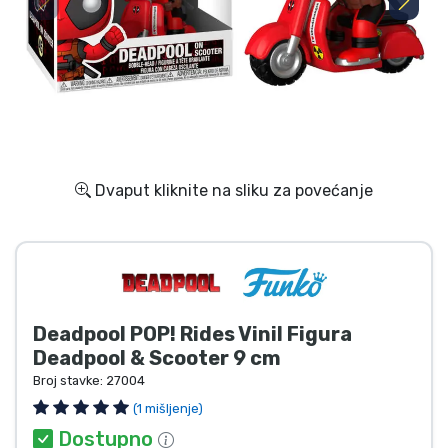
Dostava i plaćanje
TV serija proizvodi
Film proizvodi
Crtani proizvodi
Dvaput kliknite na sliku za povećanje
Anime proizvodi
Gamer proizvodi
Deadpool POP! Rides Vinil Figura
Sportski proizvodi
Deadpool & Scooter 9 cm
Broj stavke:
27004
Glazbeni proizvodi
(1 mišljenje)
Dostupno