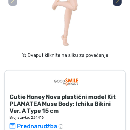
Dostava i plaćanje
TV serija proizvodi
Film proizvodi
Crtani proizvodi
Dvaput kliknite na sliku za povećanje
Anime proizvodi
Gamer proizvodi
Cutie Honey Nova plastični model Kit
Sportski proizvodi
PLAMATEA Muse Body: Ichika Bikini
Ver. A Type 15 cm
Glazbeni proizvodi
Broj stavke:
234416
Prednarudžba