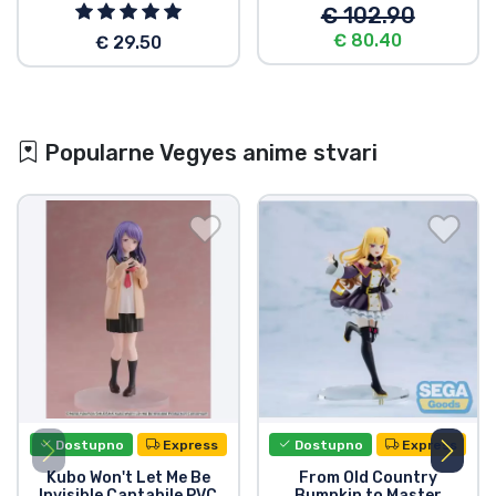
€ 102.90
€ 80.40
€ 29.50
Popularne Vegyes anime stvari
Dostupno
Express
Dostupno
Express
Kubo Won't Let Me Be
From Old Country
Invisible Cantabile PVC
Bumpkin to Master