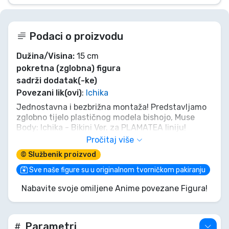
Podaci o proizvodu
Dužina/Visina:
15 cm
pokretna (zglobna) figura
sadrži dodatak(-ke)
Povezani lik(ovi)
:
Ichika
Jednostavna i bezbrižna montaža! Predstavljamo
zglobno tijelo plastičnog modela bishojo, Muse
Body: Ichika - Bikini Ver. za PLAMATEA liniju!
Pročitaj više
- Model je visok približno 145 mm. Zglobovi modela
© Službenik proizvod
su potpuno pokretni. Glavno tijelo ima približno 70
dijelova.
Sve naše figure su u originalnom tvorničkom pakiranju
- Uključena je prethodno obojena pločica s
Nabavite svoje omiljene Anime povezane Figura!
nasmiješenim licem i set od dvije pločice za lice
(nasmiješeno x 1, neutralno lice x 1) koje se mogu
prilagoditi naljepnicama za oči.
- Model dolazi s četiri vrste dijelova ruku:
Parametri