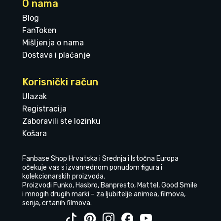
O nama
Blog
FanToken
Mišljenja o nama
Dostava i plaćanje
Korisnički račun
Ulazak
Registracija
Zaboravili ste lozinku
Košara
Fanbase Shop Hrvatska i Srednja i Istočna Europa
očekuje vas s izvanrednom ponudom figura i
kolekcionarskih proizvoda.
Proizvodi Funko, Hasbro, Banpresto, Mattel, Good Smile
i mnogih drugih marki – za ljubitelje animea, filmova,
serija, crtanih filmova.