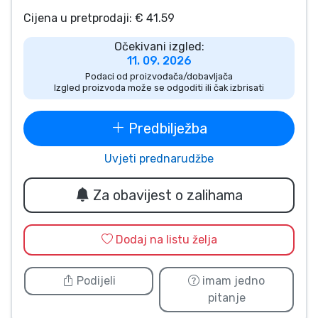
Vrste proizvoda
Cijena u pretprodaji: € 41.59
Očekivani izgled:
Marke
11. 09. 2026
Podaci od proizvođača/dobavljača
Izgled proizvoda može se odgoditi ili čak izbrisati
Predbilježba
Uvjeti prednarudžbe
Za obavijest o zalihama
Dodaj na listu želja
Podijeli
imam jedno
pitanje