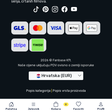
serija, crtanih filmova.
2026 © Fanbase Kft.
Naše cijene uključuju PDV ovisno o zemlji isporuke
Hrvatska (EUR)
Popis kategorija
|
Popis vrsta proizvoda
0
Početna
Jelovnik
Košara
Favoriti
Profil