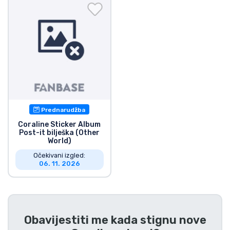
Dostava i plaćanje
TV serija proizvodi
Film proizvodi
Crtani proizvodi
Prednarudžba
Anime proizvodi
Coraline Sticker Album
Post-it bilješka (Other
World)
Gamer proizvodi
Očekivani izgled:
06. 11. 2026
Sportski proizvodi
Glazbeni proizvodi
Obavijestiti me kada stignu nove