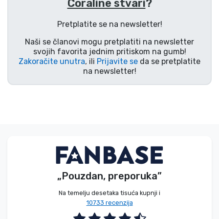
Coraline stvari
?
Vrste proizvoda
Pretplatite se na newsletter!
Marke
Naši se članovi mogu pretplatiti na newsletter
svojih favorita jednim pritiskom na gumb!
Zakoračite unutra
, ili
Prijavite se
da se pretplatite
na newsletter!
„Pouzdan, preporuka”
Na temelju desetaka tisuća kupnji i
10733 recenzija