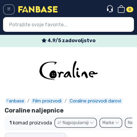
0
Menü
4.9/5 zadovoljstvo
Ulazak
Registracija
Najnovije proizvodi
Akcija
Ekspresna dostava
Fanbase
Film proizvodi
Coraline proizvodi darovi
Coraline naljepnice
Prednarudžbe
1
komad proizvoda
Najpopularniji
Marke
Ne
Outlet proizvodi