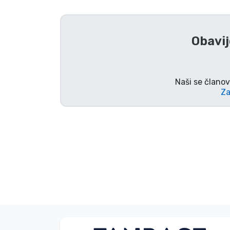
TV serija proizvodi
Obavij
Film proizvodi
Crtani proizvodi
Naši se članov
Za
Anime proizvodi
Gamer proizvodi
Sportski proizvodi
Glazbeni proizvodi
Vrste proizvoda