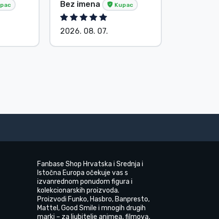
Bez imena
G. Gábor
pac
Kupac
2026. 08. 07.
2026. 08.
Fanbase Shop Hrvatska i Srednja i
Istočna Europa očekuje vas s
izvanrednom ponudom figura i
kolekcionarskih proizvoda.
Proizvodi Funko, Hasbro, Banpresto,
Mattel, Good Smile i mnogih drugih
marki – za ljubitelje animea, filmova,