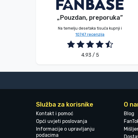
Dávid Sulyok
Kupac
Marke
„Pouzdan, preporuka”
2026. 08. 08.
Na temelju desetaka tisuća kupnji i
10747 recenzija
4.93 / 5
Služba za korisnike
O n
Kontakt i pomoć
Blog
Opći uvjeti poslovanja
FanTo
Informacije o upravljanju
Mišlj
podacima
Dostav