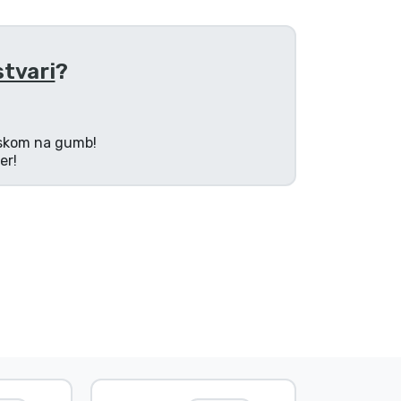
stvari
?
tiskom na gumb!
er!