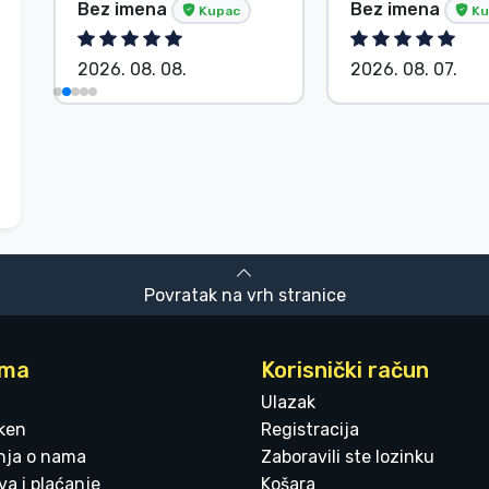
Bez imena
Bez imena
Kupac
Ku
2026. 08. 08.
2026. 08. 07.
Povratak na vrh stranice
ama
Korisnički račun
Ulazak
ken
Registracija
enja o nama
Zaboravili ste lozinku
a i plaćanje
Košara