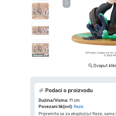
TV serija proizvodi
Film proizvodi
Crtani proizvodi
Anime proizvodi
Dvaput klik
Gamer proizvodi
Sportski proizvodi
Podaci o proizvodu
Glazbeni proizvodi
Dužina/Visina:
11 cm
Povezani lik(ovi)
:
Reze
Pripremite se za eksploziju! Reze, sama
Vrste proizvoda