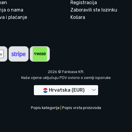
ken
Registracija
enja o nama
Zaboravili ste lozinku
a i plaćanje
Košara
2026 © Fanbase Kft.
Naše cijene uključuju PDV ovisno o zemlji isporuke
Hrvatska (EUR)
Popis kategorija
|
Popis vrsta proizvoda