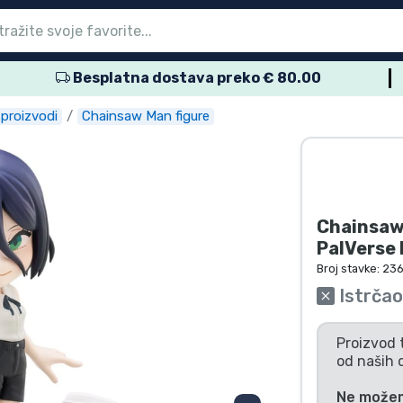
Besplatna dostava preko € 80.00
glavni izbornik
glavni izbornik
glavni izbornik
glavni izbornik
glavni izbornik
glavni izbornik
glavni izbornik
glavni izbornik
glavni izbornik
proizvodi
proizvodi
roizvodi
roizvodi
roizvodi
 proizvodi
 proizvodi
voda
proizvodi
Chainsaw Man figure
Chainsaw
PalVerse 
Broj stavke:
23
Istrčao
Proizvod 
od naših 
Ne možemo