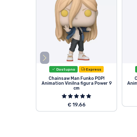
Dostupno
Express
Chainsaw Man Funko POP!
C
Animation Vinilna figura Power 9
Anim
cm
€ 19.66