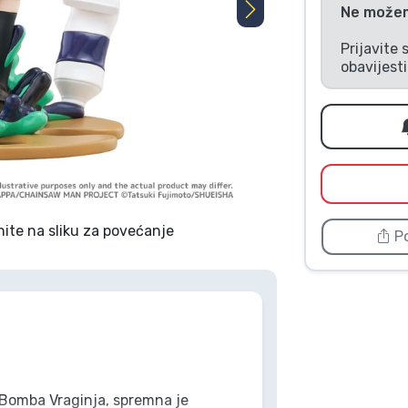
Ne možemo
Prijavite 
obavijest
nite na sliku za povećanje
Po
 Bomba Vraginja, spremna je