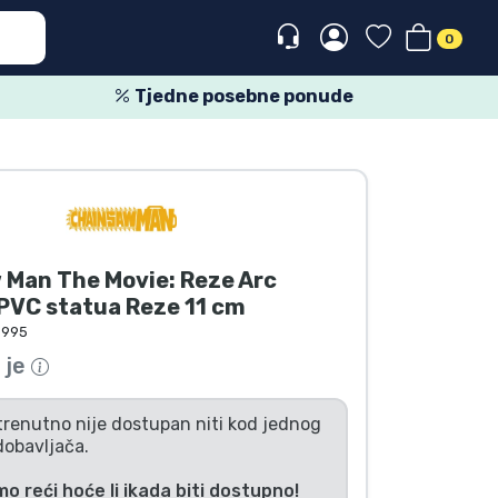
0
Tjedne posebne ponude
 Man The Movie: Reze Arc
PVC statua Reze 11 cm
6995
 je
trenutno nije dostupan niti kod jednog
dobavljača.
 reći hoće li ikada biti dostupno!