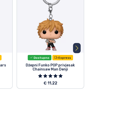
Dostupno
Express
Dost
tars
Džepni Funko POP privjesak
Chainsaw 
Chainsaw Man Denji
€ 11.22