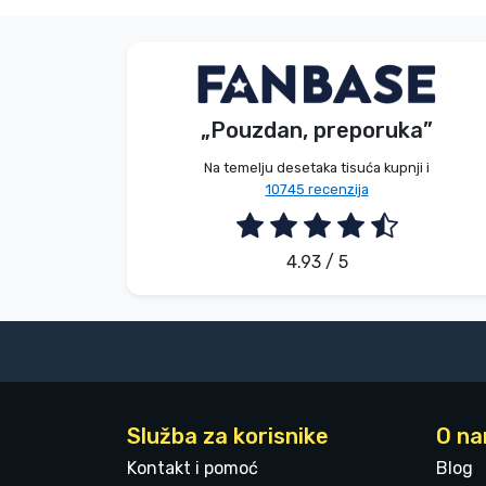
Bez imena
Kupac
„Pouzdan, preporuka”
2026. 08. 08.
Na temelju desetaka tisuća kupnji i
10745 recenzija
4.93 / 5
Služba za korisnike
O n
Kontakt i pomoć
Blog