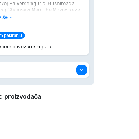
atkoj PalVerse figurici Bushiroada.
ovaj Chainsaw Man The Movie: Reze
Zgrabite svoj prije nego što
više
m pakiranju
Anime povezane Figura!
d proizvođača