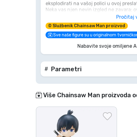
eksplodirati na vašoj polici u ovoj presl
Neka vas njen nevin izgled ne zavara; 
Marke
Arc kolekcionarski predmet ima udarac! 
Pročitaj 
zauvijek eksplodira!
© Službenik Chainsaw Man proizvod
Sve naše figure su u originalnom tvorničko
Nabavite svoje omiljene 
Parametri
Više Chainsaw Man proizvoda o