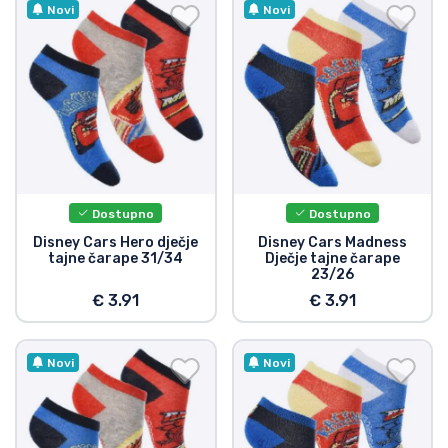
Dostava i plaćanje
Novi
Novi
TV serija proizvodi
Film proizvodi
Crtani proizvodi
Dostupno
Dostupno
Anime proizvodi
Disney Cars Hero dječje
Disney Cars Madness
tajne čarape 31/34
Dječje tajne čarape
23/26
Gamer proizvodi
€ 3.91
€ 3.91
Sportski proizvodi
Novi
Novi
Glazbeni proizvodi