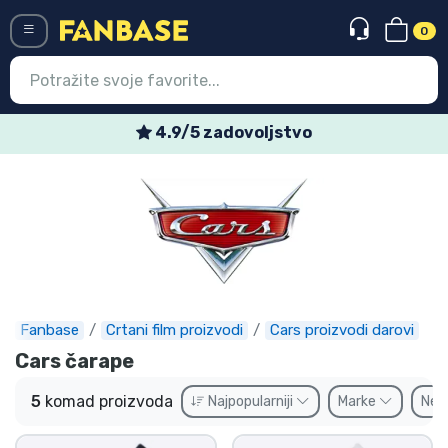
0
Menü
4.9/5 zadovoljstvo
Ulazak
Registracija
Najnovije proizvodi
Akcija
Ekspresna dostava
Fanbase
Crtani film proizvodi
Cars proizvodi darovi
Cars čarape
Prednarudžbe
5
komad proizvoda
Najpopularniji
Marke
Ne
Outlet proizvodi