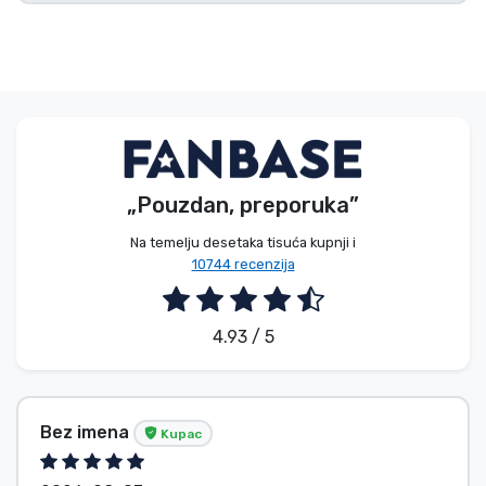
Vrste proizvoda
Marke
„Pouzdan, preporuka”
Na temelju desetaka tisuća kupnji i
10744 recenzija
4.93 / 5
Bez imena
Kupac