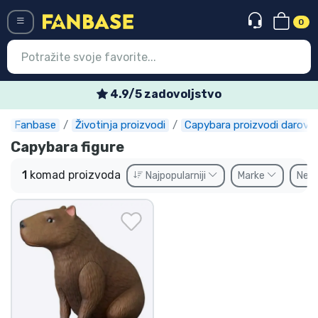
0
Menü
4.9/5 zadovoljstvo
Fanbase
Životinja proizvodi
Capybara proizvodi darovi
Ulazak
Registracija
Capybara figure
Najnovije proizvodi
1
komad proizvoda
Najpopularniji
Marke
Ne
Akcija
Ekspresna dostava
Prednarudžbe
Outlet proizvodi