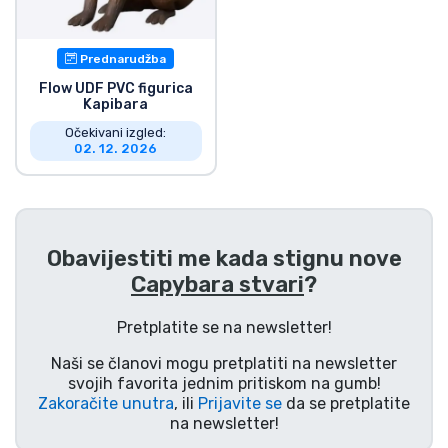
Dostava i plaćanje
Prednarudžba
TV serija proizvodi
Flow UDF PVC figurica
Kapibara
Film proizvodi
Očekivani izgled:
02. 12. 2026
Crtani proizvodi
Anime proizvodi
Obavijestiti me kada stignu nove
Capybara stvari
?
Gamer proizvodi
Pretplatite se na newsletter!
Sportski proizvodi
Naši se članovi mogu pretplatiti na newsletter
svojih favorita jednim pritiskom na gumb!
Glazbeni proizvodi
Zakoračite unutra
, ili
Prijavite se
da se pretplatite
na newsletter!