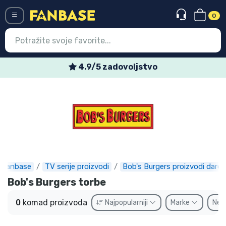
0
Menü
4.9/5 zadovoljstvo
Ulazak
Registracija
Najnovije proizvodi
Akcija
Ekspresna dostava
Fanbase
TV serije proizvodi
Bob's Burgers proizvodi darov
Bob's Burgers torbe
Prednarudžbe
0
komad proizvoda
Najpopularniji
Marke
Ne
Outlet proizvodi