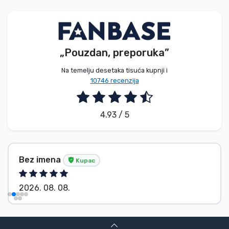
Vrste proizvoda
Marke
„Pouzdan, preporuka”
Na temelju desetaka tisuća kupnji i
10746 recenzija
4.93 / 5
Bez imena
Kupac
2026. 08. 08.