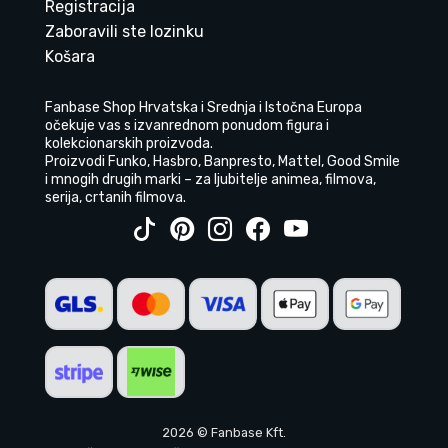
Registracija
Zaboravili ste lozinku
Košara
Fanbase Shop Hrvatska i Srednja i Istočna Europa
očekuje vas s izvanrednom ponudom figura i
kolekcionarskih proizvoda.
Proizvodi Funko, Hasbro, Banpresto, Mattel, Good Smile
i mnogih drugih marki – za ljubitelje animea, filmova,
serija, crtanih filmova.
2026 © Fanbase Kft.