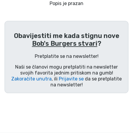
Dostava i plaćanje
Popis je prazan
TV serija proizvodi
Obavijestiti me kada stignu nove
Film proizvodi
Bob's Burgers stvari
?
Crtani proizvodi
Pretplatite se na newsletter!
Naši se članovi mogu pretplatiti na newsletter
Anime proizvodi
svojih favorita jednim pritiskom na gumb!
Zakoračite unutra
, ili
Prijavite se
da se pretplatite
na newsletter!
Gamer proizvodi
Sportski proizvodi
Glazbeni proizvodi