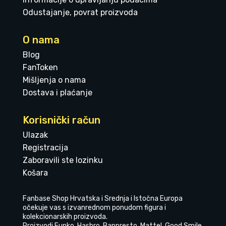
Odustajanje, povrat proizvoda
O nama
Blog
FanToken
Mišljenja o nama
Dostava i plaćanje
Korisnički račun
Ulazak
Registracija
Zaboravili ste lozinku
Košara
Fanbase Shop Hrvatska i Srednja i Istočna Europa
očekuje vas s izvanrednom ponudom figura i
kolekcionarskih proizvoda.
Proizvodi Funko, Hasbro, Banpresto, Mattel, Good Smile