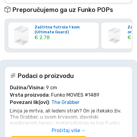
Preporučujemo ga uz Funko POPs
Zaštitna futrola 1 kom
Zašt
(Ultimate Guard)
orig
€ 2.78
€ 4.
Podaci o proizvodu
Dužina/Visina:
9 cm
Vrsta proizvoda
: Funko MOVIES #1489
Povezani lik(ovi)
:
The Grabber
Linija je mrtva, ali ledeni strah? On je itekako živ.
The Grabber, u svom krvavom, đavolski
maskiranom teroru, materijalizirao se kao Funko
POP! kolekcionarska figura. Naoružan svojim
Pročitaj više
zlokobnim osmijehom (ili je to grimasa ispod