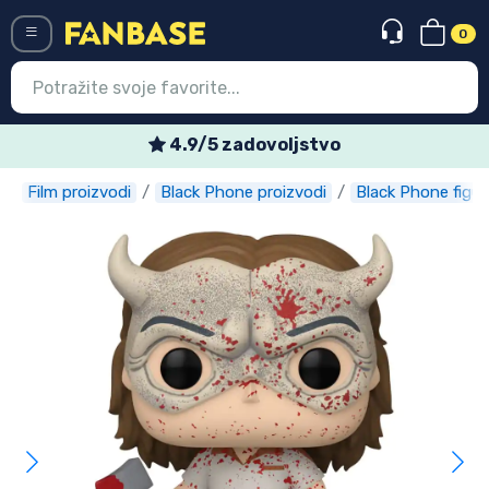
0
Menü
Tjedne posebne ponude
Film proizvodi
Black Phone proizvodi
Black Phone figur
Ulazak
Registracija
Najnovije proizvodi
Akcija
Ekspresna dostava
Prednarudžbe
Outlet proizvodi