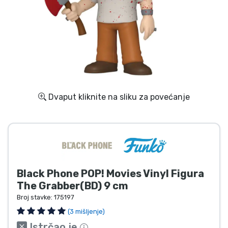
Dostava i plaćanje
TV serija proizvodi
Film proizvodi
Crtani proizvodi
Dvaput kliknite na sliku za povećanje
Anime proizvodi
Gamer proizvodi
Black Phone POP! Movies Vinyl Figura
Sportski proizvodi
The Grabber(BD) 9 cm
Broj stavke:
175197
Glazbeni proizvodi
(3 mišljenje)
Istrčao je