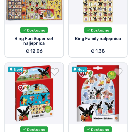
Vrste proizvoda
Marke
Dostupno
Dostupno
Bing Fun Super set
Bing Family naljepnica
naljepnica
€ 12.06
€ 1.38
Novi
Novi
Dostupno
Dostupno