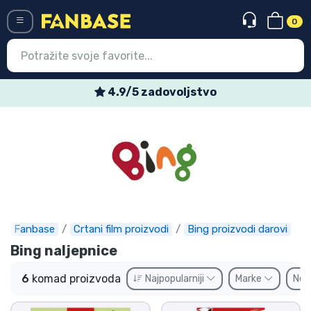
0
Menü
4.9/5 zadovoljstvo
Ulazak
Registracija
Najnovije proizvodi
Akcija
Ekspresna dostava
Fanbase
Crtani film proizvodi
Bing proizvodi darovi
Bing naljepnice
Prednarudžbe
6
komad proizvoda
Najpopularniji
Marke
Ne
Outlet proizvodi