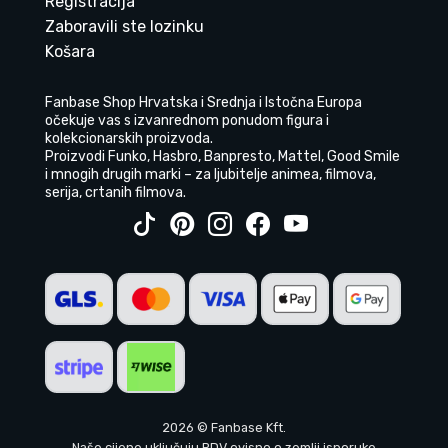
Registracija
Zaboravili ste lozinku
Košara
Fanbase Shop Hrvatska i Srednja i Istočna Europa
očekuje vas s izvanrednom ponudom figura i
kolekcionarskih proizvoda.
Proizvodi Funko, Hasbro, Banpresto, Mattel, Good Smile
i mnogih drugih marki – za ljubitelje animea, filmova,
serija, crtanih filmova.
2026 © Fanbase Kft.
Naše cijene uključuju PDV ovisno o zemlji isporuke