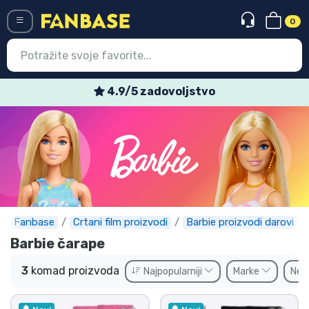
0
Menü
4.9/5 zadovoljstvo
Ulazak
Registracija
Najnovije proizvodi
Akcija
Ekspresna dostava
Fanbase
Crtani film proizvodi
Barbie proizvodi darovi
Barbie čarape
Prednarudžbe
3
komad proizvoda
Najpopularniji
Marke
Ne
Outlet proizvodi