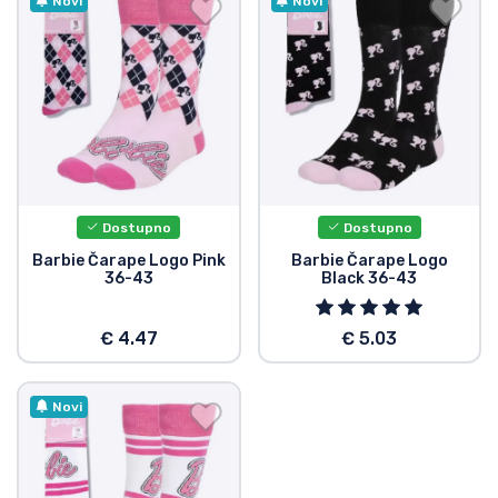
Dostava i plaćanje
Novi
Novi
TV serija proizvodi
Film proizvodi
Crtani proizvodi
Dostupno
Dostupno
Anime proizvodi
Barbie Čarape Logo Pink
Barbie Čarape Logo
36-43
Black 36-43
Gamer proizvodi
€ 4.47
€ 5.03
Sportski proizvodi
Novi
Glazbeni proizvodi