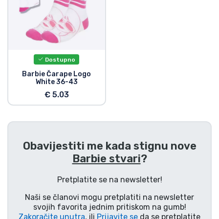
Vrste proizvoda
Marke
Dostupno
Barbie Čarape Logo
White 36-43
€ 5.03
Obavijestiti me kada stignu nove
Barbie stvari
?
Pretplatite se na newsletter!
Naši se članovi mogu pretplatiti na newsletter
svojih favorita jednim pritiskom na gumb!
Zakoračite unutra
, ili
Prijavite se
da se pretplatite