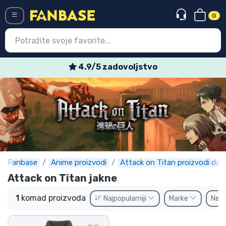
0
Menü
4.9/5 zadovoljstvo
Ulazak
Registracija
Najnovije proizvodi
Akcija
Ekspresna dostava
Fanbase
Anime proizvodi
Attack on Titan proizvodi daro
Attack on Titan jakne
Prednarudžbe
1
komad proizvoda
Najpopularniji
Marke
Ne
Outlet proizvodi