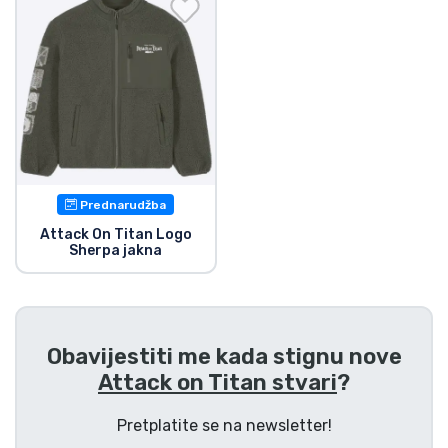
Dostava i plaćanje
TV serija proizvodi
Film proizvodi
Crtani proizvodi
Prednarudžba
Anime proizvodi
Attack On Titan Logo
Sherpa jakna
Gamer proizvodi
Sportski proizvodi
Obavijestiti me kada stignu nove
Attack on Titan stvari
?
Glazbeni proizvodi
Pretplatite se na newsletter!