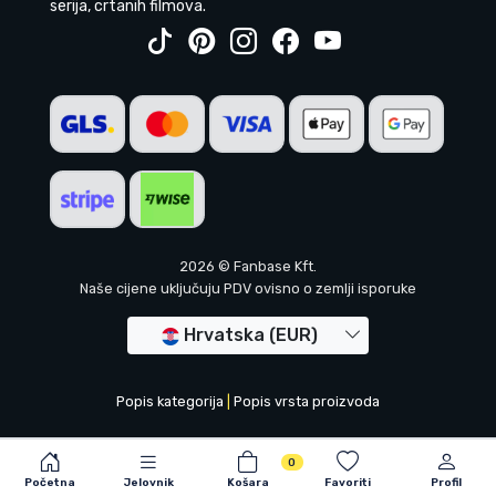
serija, crtanih filmova.
2026 © Fanbase Kft.
Naše cijene uključuju PDV ovisno o zemlji isporuke
Hrvatska (EUR)
Popis kategorija
|
Popis vrsta proizvoda
0
Početna
Jelovnik
Košara
Favoriti
Profil