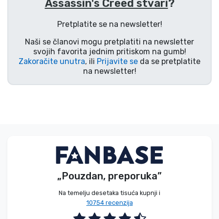
Assassin's Creed stvari
?
Vrste proizvoda
Pretplatite se na newsletter!
Marke
Naši se članovi mogu pretplatiti na newsletter
svojih favorita jednim pritiskom na gumb!
Zakoračite unutra
, ili
Prijavite se
da se pretplatite
na newsletter!
„Pouzdan, preporuka”
Na temelju desetaka tisuća kupnji i
10754 recenzija