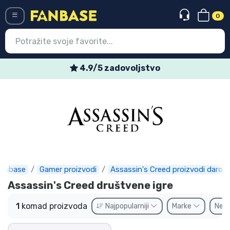
0
Menü
4.9/5 zadovoljstvo
Ulazak
Registracija
Najnovije proizvodi
Akcija
Ekspresna dostava
anbase
Gamer proizvodi
Assassin's Creed proizvodi darovi
Assassin's Creed društvene igre
Prednarudžbe
1
komad proizvoda
Najpopularniji
Marke
Ne
Outlet proizvodi