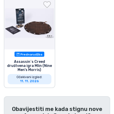
Dostava i plaćanje
TV serija proizvodi
Film proizvodi
Crtani proizvodi
Prednarudžba
Anime proizvodi
Assassin´s Creed
društvena igra Mlin (Nine
Men's Morris)
Gamer proizvodi
Očekivani izgled:
11. 11. 2026
Sportski proizvodi
Glazbeni proizvodi
Obavijestiti me kada stignu nove