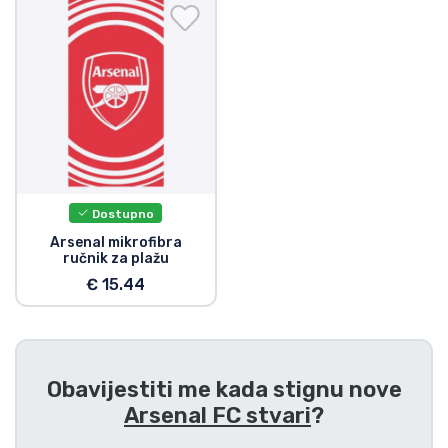
Dostava i plaćanje
TV serija proizvodi
Film proizvodi
Crtani proizvodi
Dostupno
Anime proizvodi
Arsenal mikrofibra
ručnik za plažu
€ 15.44
Gamer proizvodi
Sportski proizvodi
Obavijestiti me kada stignu nove
Glazbeni proizvodi
Arsenal FC stvari
?