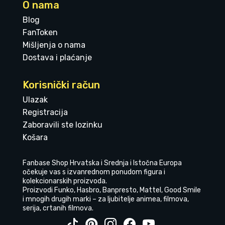
O nama
Blog
FanToken
Mišljenja o nama
Dostava i plaćanje
Korisnički račun
Ulazak
Registracija
Zaboravili ste lozinku
Košara
Fanbase Shop Hrvatska i Srednja i Istočna Europa
očekuje vas s izvanrednom ponudom figura i
kolekcionarskih proizvoda.
Proizvodi Funko, Hasbro, Banpresto, Mattel, Good Smile
i mnogih drugih marki – za ljubitelje animea, filmova,
serija, crtanih filmova.