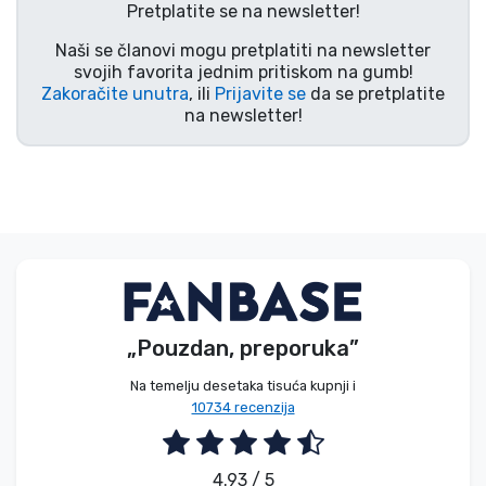
Pretplatite se na newsletter!
Vrste proizvoda
Naši se članovi mogu pretplatiti na newsletter
svojih favorita jednim pritiskom na gumb!
Marke
Zakoračite unutra
, ili
Prijavite se
da se pretplatite
na newsletter!
„Pouzdan, preporuka”
Na temelju desetaka tisuća kupnji i
10734 recenzija
4.93 / 5