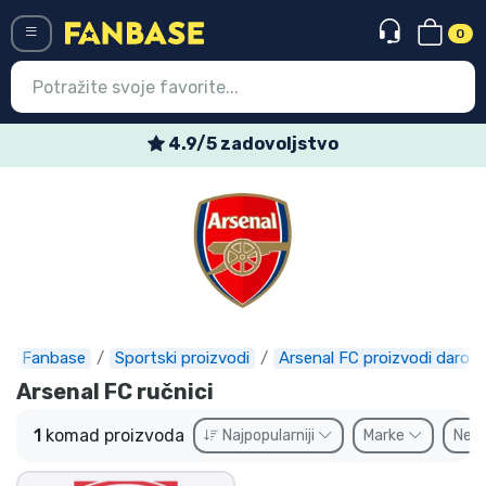
0
Menü
4.9/5 zadovoljstvo
Ulazak
Registracija
Najnovije proizvodi
Akcija
Ekspresna dostava
Fanbase
Sportski proizvodi
Arsenal FC proizvodi darovi
Arsenal FC ručnici
Prednarudžbe
1
komad proizvoda
Najpopularniji
Marke
Ne
Outlet proizvodi