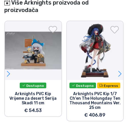
Više Arknights proizvoda od
proizvođača
Dostupno
Dostupno
Express
Arknights PVC Kip
Arknights PVC Kip 1/7
Vrijeme za desert Serija
Ch'en The Holungday Ten
Skadi 11 cm
Thousand Mountains Ver.
25 cm
€ 54.53
€ 406.89