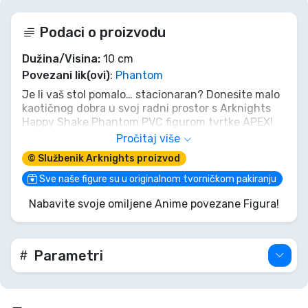
Podaci o proizvodu
Dužina/Visina:
10 cm
Povezani lik(ovi)
:
Phantom
Je li vaš stol pomalo… stacionaran? Donesite malo
kaotičnog dobra u svoj radni prostor s Arknights
Happy Shake Phantom PVC figurom tvrtke APEX!
Ovaj 10 cm Phantom, u svojoj preslatkoj mačjoj
Pročitaj više
maski, spreman je poskakivati i kretati se u vaše
© Službenik Arknights proizvod
srce (i vašu kolekciju). Ne dopustite da vam ovaj
neuhvatljivi operater isklizne kroz prste – dodajte
Sve naše figure su u originalnom tvorničkom pakiranju
dašak šarma Rhodes Islanda i razigrane misterije u
Nabavite svoje omiljene Anime povezane Figura!
svoj život danas! Savršeno je očaravajuć.
Parametri