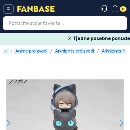
0
Menü
Tjedne posebne ponude
base
Anime proizvodi
Arknights proizvodi
Arknights figu
Ulazak
Registracija
Najnovije proizvodi
Akcija
Ekspresna dostava
Prednarudžbe
Outlet proizvodi