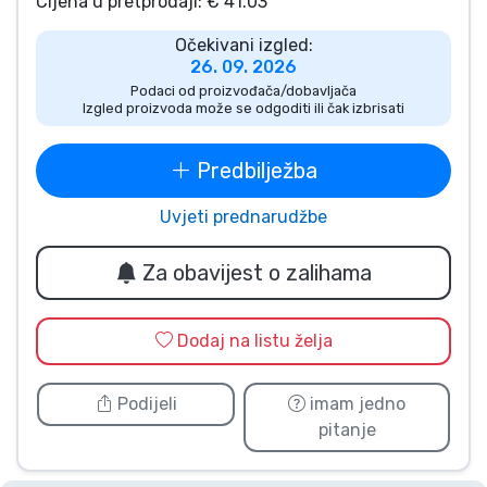
Cijena u pretprodaji: € 41.03
Vrste proizvoda
Očekivani izgled:
26. 09. 2026
Marke
Podaci od proizvođača/dobavljača
Izgled proizvoda može se odgoditi ili čak izbrisati
Predbilježba
Uvjeti prednarudžbe
Za obavijest o zalihama
Dodaj na listu želja
Podijeli
imam jedno
pitanje