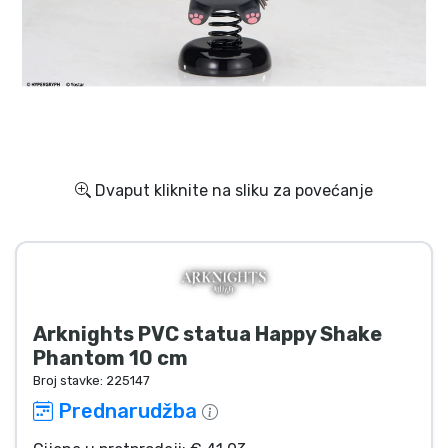
Dostava i plaćanje
TV serija proizvodi
Film proizvodi
Crtani proizvodi
Dvaput kliknite na sliku za povećanje
Anime proizvodi
Gamer proizvodi
Arknights PVC statua Happy Shake
Sportski proizvodi
Phantom 10 cm
Broj stavke:
225147
Glazbeni proizvodi
Prednarudžba