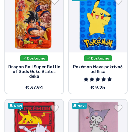
Dostupno
Dostupno
Dragon Ball Super Battle
Pokémon Wave pokrivač
of Gods Goku States
od flisa
deka
€ 37.94
€ 9.25
Novi
Novi