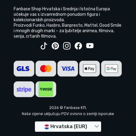
Fanbase Shop Hrvatska i Srednja i Istočna Europa
očekuje vas s izvanrednom ponudom figura i
kolekcionarskih proizvoda.
Proizvodi Funko, Hasbro, Banpresto, Mattel, Good Smile
i mnogih drugih marki – za ljubitelje animea, filmova,
serija, crtanih filmova.
2026 © Fanbase Kft.
Naše cijene uključuju PDV ovisno o zemlji isporuke
Hrvatska (EUR)