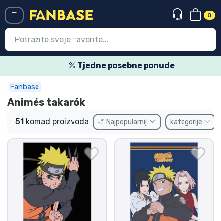
0
Menü
Tjedne posebne ponude
Fanbase
Ulazak
Registracija
Animés takarók
Najnovije proizvodi
51
komad proizvoda
Najpopularniji
kategorije
Akcija
Ekspresna dostava
Prednarudžbe
Outlet proizvodi