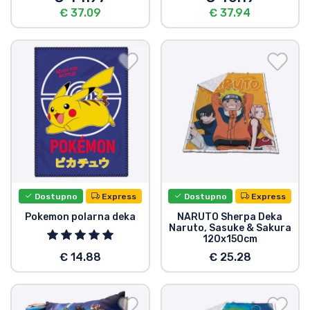
€ 37.09
€ 37.94
Dostupno
Express
Dostupno
Express
Pokemon polarna deka
NARUTO Sherpa Deka
Naruto, Sasuke & Sakura
120x150cm
€ 14.88
€ 25.28