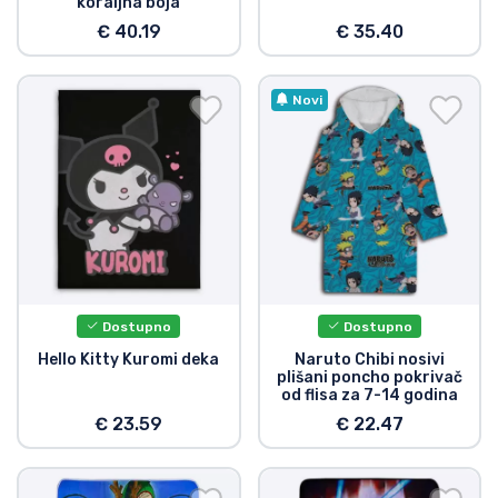
koraljna boja
€ 40.19
€ 35.40
Novi
Dostupno
Dostupno
Hello Kitty Kuromi deka
Naruto Chibi nosivi
plišani poncho pokrivač
od flisa za 7-14 godina
€ 23.59
€ 22.47