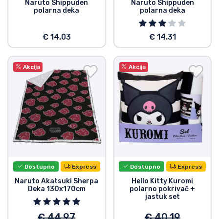
Naruto Shippuden
Naruto Shippuden
polarna deka
polarna deka
Vrste proizvoda
€ 14.03
€ 14.31
Marke
Akcija
Akcija
Dostupno
Express
Dostupno
Express
Naruto Akatsuki Sherpa
Hello Kitty Kuromi
Deka 130x170cm
polarno pokrivač +
jastuk set
€ 44.97
€ 40.19