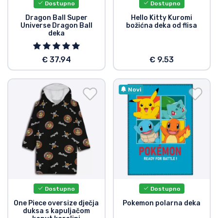
Dostupno
Dostupno
Dragon Ball Super
Hello Kitty Kuromi
Universe Dragon Ball
božićna deka od flisa
deka
€ 37.94
€ 9.53
Novi
Dostupno
Dostupno
One Piece oversize dječja
Pokemon polarna deka
duksa s kapuljačom