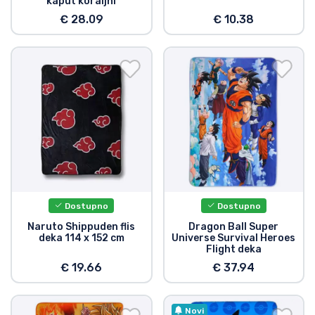
kaput koraljni
€ 28.09
€ 10.38
Dostupno
Dostupno
Naruto Shippuden flis
Dragon Ball Super
deka 114 x 152 cm
Universe Survival Heroes
Flight deka
€ 19.66
€ 37.94
Novi