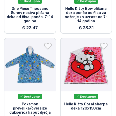
Dostupno
Dostupno
One Piece Thousand
Hello Kitty Bow plišana
Sunny nosiva plišana
deka pončo od flisa za
deka od flisa, pončo, 7-14
nošenje za uzrast od 7-
godina
14 godina
€ 22.47
€ 23.31
Dostupno
Dostupno
Pokemon
Hello Kitty Coral sherpa
prevelika/oversize
deka 120x150cm
dukserica kaput dječja