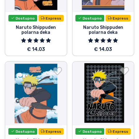
Dostava i plaćanje
Dostupno
Express
Dostupno
Express
TV serija proizvodi
Naruto Shippuden
Naruto Shippuden
polarna deka
polarna deka
Film proizvodi
€ 14.03
€ 14.03
Crtani proizvodi
Anime proizvodi
Gamer proizvodi
Sportski proizvodi
Glazbeni proizvodi
Dostupno
Express
Dostupno
Express