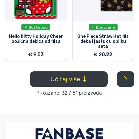
Dostupno
Dostupno
Hello Kitty Holiday Cheer
One Piece Straw Hat flis
božićna dekica od flisa
deka i jastuk u obliku
seta
€ 9.53
€ 20.22
Učitaj više
Prikazano: 32 / 51 proizvoda