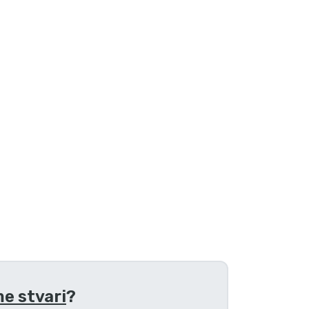
e stvari
?