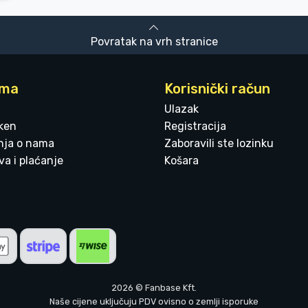
Povratak na vrh stranice
ama
Korisnički račun
Ulazak
ken
Registracija
enja o nama
Zaboravili ste lozinku
a i plaćanje
Košara
2026 © Fanbase Kft.
Naše cijene uključuju PDV ovisno o zemlji isporuke