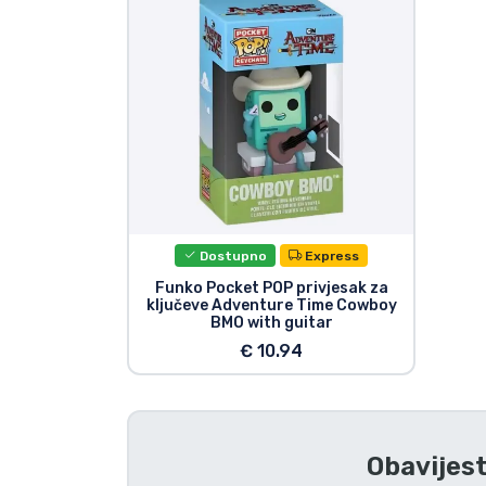
TV serija proizvodi
Film proizvodi
Crtani proizvodi
Anime proizvodi
Dostupno
Express
Gamer proizvodi
Funko Pocket POP privjesak za
ključeve Adventure Time Cowboy
BMO with guitar
Sportski proizvodi
€ 10.94
Glazbeni proizvodi
Obavijest
Vrste proizvoda