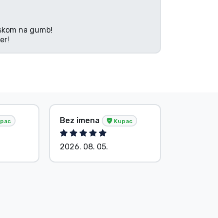
tiskom na gumb!
er!
Bez imena
Bez ime
pac
Kupac
2026. 08. 05.
2026. 08.