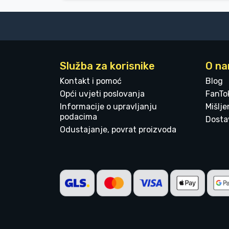
Služba za korisnike
O n
Kontakt i pomoć
Blog
Opći uvjeti poslovanja
FanTo
Informacije o upravljanju
Mišlj
podacima
Dostav
Odustajanje, povrat proizvoda