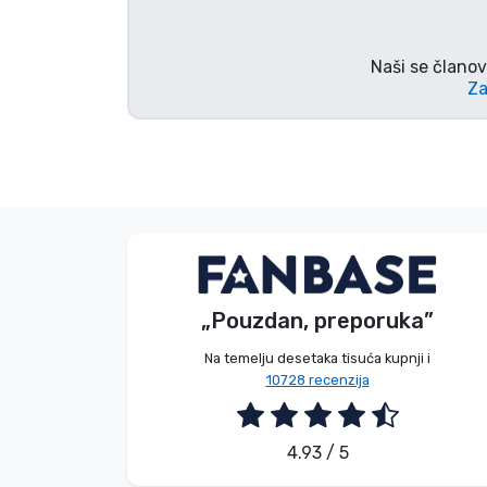
Marke
Naši se članov
Za
S. Barbara
Kupac
„Pouzdan, preporuka”
2026. 08. 06.
Na temelju desetaka tisuća kupnji i
10728 recenzija
4.93 / 5